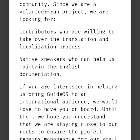
sieht es sehr gut aus, dass wir die
community. Since we are a
„groben“ Fehler alle vom Tisch haben.
volunteer-run project, we are
Unser zentrales Einstellungs- und
looking for:
Verwaltungstool PRIMO bekommt gerade
Contributors who are willing to
ein Facelift von Timo verpasst und
take over the translation and
wird dann in Kürze in der Version
localization process.
GuideOS 1.1 in neuem Glanz
erscheinen.
Native speakers who can help us
maintain the English
Lasst euch überraschen, was in 2026
documentation.
noch so passiert und schaut in den
verschiedenen Kanälen vorbei. Bis
If you are interested in helping
dahin habt eine tolle Zeit und wenn
us bring GuideOS to an
du GuideOS installieren möchtest,
international audience, we would
dann findest du hier die aktuelle
love to have you on board. Until
Version zum Download.
then, we hope you understand
that we are staying close to our
Dein Stephan von GuideOS
roots to ensure the project
remains manageable for our small