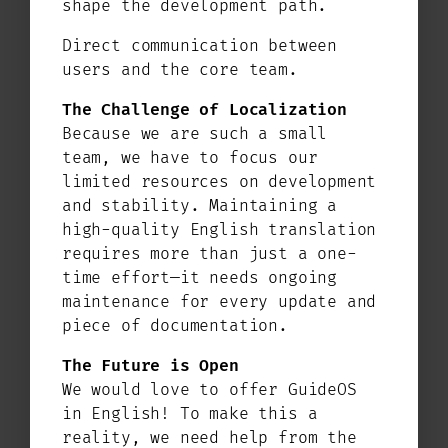
shape the development path.
Es gibt eine Menge zu tun wenn es um
Direct communication between
die Weiterentwicklung von GuideOS
users and the core team.
geht. Neben der Dokumentation, den
Wallpapers, den Paketen, der Homepage
The Challenge of Localization
und dem
Youtube Kanal
gibt es immer
Because we are such a small
wieder neue Sachen die dazu kommen.
team, we have to focus our
Und wir freuen uns über jede
limited resources on development
Unterstützung
im Team
. Das muss
and stability. Maintaining a
natürlich auch menschlich passen,
high-quality English translation
aber wir sind ein bunter und offener
requires more than just a one-
„Haufen“.
time effort—it needs ongoing
maintenance for every update and
Kleiner Ausblick in die nahe Zukunft
piece of documentation.
Nach der Version 1.0, die Heiligabend
The Future is Open
unter dem Weihnachtsbaum lag, wird
We would love to offer GuideOS
Tag für Tag an den Bugs und einer
in English! To make this a
neuen Version gearbeitet. Und aktuell
reality, we need help from the