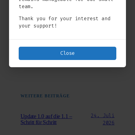
team.
Thank you for your interest and
your support!
←
GuideOS 1.0
GuideOS das Update
der finale
auf die Version 1.1
→
Release
Close
WEITERE BEITRÄGE
24. Juli
Update 1.0 auf die 1.1 –
Schritt für Schritt
2026