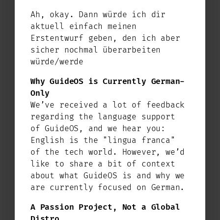
Ah, okay. Dann würde ich dir
aktuell einfach meinen
Erstentwurf geben, den ich aber
sicher nochmal überarbeiten
würde/werde
Why GuideOS is Currently German-
Da wir erst seit ein paar Wochen an
Only
diesem Bereich arbeiten, steht hier
We’ve received a lot of feedback
natürlich noch nicht alles zur
regarding the language support
Verfügung. Aber Woche für Woche wird
of GuideOS, and we hear you:
auch dieser Bereich wachsen und wir
English is the "lingua franca"
freuen uns über Anregungen aus der
of the tech world. However, we’d
Community zu der Dokumentation.
like to share a bit of context
about what GuideOS is and why we
are currently focused on German.
A Passion Project, Not a Global
Distro