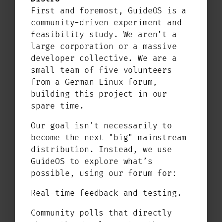
Neben der stabilen Debian Basis steht
First and foremost, GuideOS is a
GuideOS für die Applikationen, die
community-driven experiment and
wir selbst erstellen und mit den
feasibility study. We aren’t a
Ideen der Community abstimmen. Dazu
large corporation or a massive
zählt der NVIDIA Installer genauso
developer collective. We are a
wie der Conky Configurator. Aber wie
small team of five volunteers
die Dokumentation, werden auch die
from a German Linux forum,
GuideOS eigenen Applikationen Schritt
building this project in our
für Schritt wachsen.
spare time.
Mitmachen ist uns wichtig!
Our goal isn't necessarily to
become the next "big" mainstream
Wenn Du selbst ein Teil des Community
distribution. Instead, we use
Projektes sein möchtest, dann führt
GuideOS to explore what’s
der Weg über das
Linux Guides Forum
.
possible, using our forum for:
Dort kannst Du dich mit anderen Usern
austauschen und wenn Du möchtest
Real-time feedback and testing.
aktiv an der Weiterentwicklung
Community polls that directly
teilnehmen.