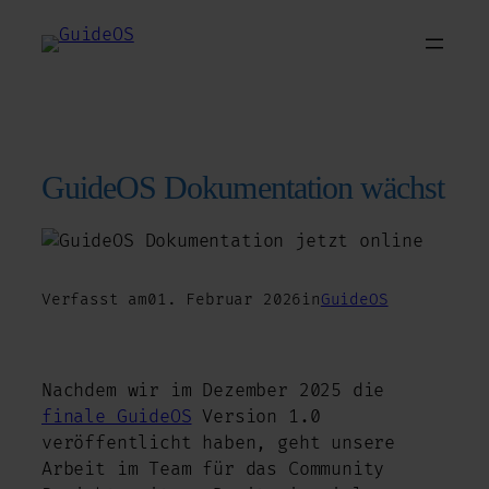
Zum
Inhalt
springen
GuideOS Dokumentation wächst
Verfasst am
01. Februar 2026
in
GuideOS
Nachdem wir im Dezember 2025 die
finale GuideOS
Version 1.0
veröffentlicht haben, geht unsere
Arbeit im Team für das Community